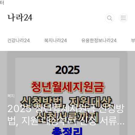
본문 바로가기
터
나라24
건강나라24
복지나라24
유용한정보나라24
부
복지
2025 청년월세지원금 신청방
법, 지원 대상부터 신청 서류까
지 총정리