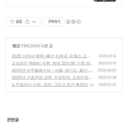
프리미엄
공감
구독하기
'
복지
' 카테고리의 다른 글
2025 다자녀 혜택 (출산 지원금, K-패스 교통
2025.02.16
비 환급, 금리 우대 등)
소상공인 택배비 지원, 최대 30만원! 신청 방
(2)
2025.02.10
법 총정리
2025년 손주돌봄수당 - 서울, 경기도, 울산, 경
(0)
2025.02.02
남 지역별 혜택과 신청 방법
2025년 기초연금 금액, 수급자격, 소득인정액
(1)
2025.01.28
알아보기
노인일자리 신청, 급여, 그리고 조건 총정리
(2)
2025.01.27
(0)
관련글