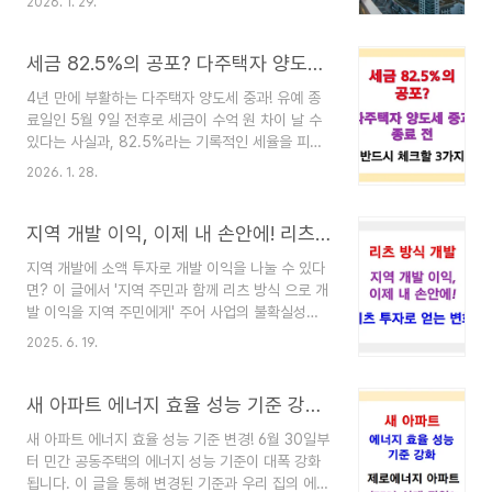
2026. 1. 29.
인 실행 방안을 담은 이번 주택 정책의 핵심 내용을
알기 쉽게 정리해 드립니다. 수도권 주택 공급 확대
방안: 용산부터 과천까지 6만 호 대잔치!요즘 내 집
세금 82.5%의 공포? 다주택자 양도세 중과 종료 전 반드시 체크할 3가지
마련 꿈꾸는 청년들이나 신혼부부들 사이에서 가장
4년 만에 부활하는 다주택자 양도세 중과! 유예 종
큰 고민이 "도대체 내가 살 수 있는 집은 어디에 있
료일인 5월 9일 전후로 세금이 수억 원 차이 날 수
을까?" 하는 막막함 아닐까요? 2026년 현재도 수
있다는 사실과, 82.5%라는 기록적인 세율을 피하
도권 집값은 여전히 뜨거운 감자이고, 이사 갈 곳을
기 위해 지금 당장 체크해야 할 핵심 전략을 정리했
찾는 건 마치 모래사장에서 바늘 찾기처럼 느껴질
2026. 1. 28.
습니다.요즘 다주택자분들 사이에서 가장 뜨거운 화
때가 많습니다. 하지만 이제 걱정은 조금 덜어두셔
두는 단연 '양도세 중과 부활' 소식인 것 같아요.
도 될 것 같아요! 정부가 국민들이 진짜 살고 ..
2022년부터 매년 연장되어 왔던 유예 조치가 이번
지역 개발 이익, 이제 내 손안에! 리츠 투자로 얻는 변화
에는 정말 끝날 분위기거든요. 엊그제 이재명 대통
지역 개발에 소액 투자로 개발 이익을 나눌 수 있다
령이 직접 "더 이상의 연장은 없다"고 못을 박으면
면? 이 글에서 '지역 주민과 함께 리츠 방식 으로 개
서 시장이 발칵 뒤집혔죠. 솔직히 시세차익이 10억
발 이익을 지역 주민에게' 주어 사업의 불확실성을
인데 세금으로 8억 넘게 가져간다고 하면 누가 선뜻
줄이고 안정적으로 투자에 참여하게 하여, 지역 발
집을 팔 수 있겠어요? 하지만 반대로 생각하면 5월
2025. 6. 19.
전의 과실을 직접 누릴 수 있는 구체적인 방법을 알
9일이라는 데드라인 안에 매도하느냐 마느냐에 따
게 될 거예요!📋 글 내용 요약소액으로 우량 부동산
라 내 자산의 수억 원이 왔다 갔다 하는 셈이죠. 오
에 간접 투자하여 개발 이익을 배당받는 리츠 방식
새 아파트 에너지 효율 성능 기준 강화, 제로에너지 아파트(ZEB) 시대?
늘은 발..
의 장점자기자본 규제로 안정성을 높인 프로젝트리
새 아파트 에너지 효율 성능 기준 변경! 6월 30일부
츠와 주민 우선 공모가 가능한 지역상생리츠 도입서
터 민간 공동주택의 에너지 성능 기준이 대폭 강화
울 용산, 경기도 3기 신도시, 인천 제물포역 등 실제
됩니다. 이 글을 통해 변경된 기준과 우리 집의 에너
적용될 지역 개발 사업 계획기존 소수에게 집중되던