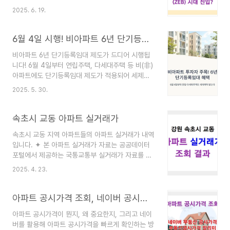
지 절약에 어떤 도움이 되는지 자세히 알져!📋 이
개발 이익이 다수의 투자자, 특히 지역 주민에게 분
2025. 6. 19.
글의 핵심 내용 요약민간 공동주택 에너지 기준이
산되는 구조 변화솔직히, 부동산 개발이라고 하면
ZEB 5등급 수준으로 강화됩니다.창 단열, 조명 밀
일반인에게는 너무나 먼 이야기 같고, 수익은 소수
도, 신재생에너지 설계 점수 등 다양한 항목이 상향
6월 4일 시행! 비아파트 6년 단기등록임대로 세제혜택 받는 법
만 독점하는 ..
조정됩니다.입주자는 연간 약 22만원의 에너지 비
비아파트 6년 단기등록임대 제도가 드디어 시행됩
용을 절감할 수 있을 것으로 기대됩니다.추가 공사
니다! 6월 4일부터 연립주택, 다세대주택 등 비(非)
비는 약 5~6년 내 회수 가능하며, 장기적으로 관리
아파트에도 단기등록임대 제도가 적용되어 세제혜
비 부담 완화에 기여합니다.혹시 지금 살고 계신 아
택을 받을 수 있게 되었어요. 전세사기 방지를 위한
파트의 난방비, 전기세 고지서를 보면서 한숨 쉬고
2025. 5. 30.
임대보증 가입기준도 대폭 개선되니, 놓치지 마세
계신가요? 😥 매년 오르는 에너지 비용 때문에 걱
요! 최근 부동산 임대사업에 관심이 많아지면서 아
정이 많으실 텐데요. 저도 겨울마다 보일러 끄는 게
파트보다 상대적으로 저렴한 연립주택이나 다세대
속초시 교동 아파트 실거래가
아까..
주택으로 임대사업을 시작하려는 분들이 늘어나고
속초시 교동 지역 아파트들의 아파트 실거래가 내역
있는데, 드디어 반가운 소식이 있어서 공유드려요!
입니다. ✦ 본 아파트 실거래가 자료는 공공데이터
😊 국토교통부에서 발표한 바에 따르면, 6월 4일부
포털에서 제공하는 국통교통부 실거래가 자료를 근
터 비아파트 6년 단기등록임대 주택 제도가 시행된
거로 하고 있습니다.✦ 시,군,구 지자체별 개별 아파
다고 합니다. 그동안 아파트만 누릴 수 있었던 혜택
2025. 4. 23.
트 실거래가 자료는 아래 웹사이트에서 확인할 수
을 이제 연립주택, 다세대주택에서도 받을 수 있게
있습니다. 지자체별 개별 아파트 실거래가 찾아보기
된 거죠! 비아파트 6년 단기등록임대 제도란? 🏘️
웹사이트 바로가기 ✦ 아파트 나열 순서는 지역명
아파트 공시가격 조회, 네이버 공시가격과 부동산공시가격알리미로 확인하는 방법
먼저 기본적인 개념부터 ..
(동,읍,면)의 '가나다 순' 입니다.✦ 아파트 실거래가
아파트 공시가격이 뭔지, 왜 중요한지, 그리고 네이
표시 순서는 "거래일자 / 층 / 전용면적(㎡) / 거래
버를 활용해 아파트 공시가격을 빠르게 확인하는 방
금액(억원)"입니다. 계명 아파트 (교동)• 계명 아파