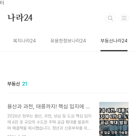
본문 바로가기
터
나라24
복지나라24
유용한정보나라24
부동산나라24
부동산
21
용산과 과천, 태릉까지! 핵심 입지에 6만 호 도심 주택 공급 확대 발표
2026년 정부는 용산, 과천, 성남 등 도심 핵심 입지
에 6만 호 규모의 수도권 주택 공급 확대를 발표하
며 해결책을 제시했습니다. 청년과 신혼부부를 위한
직주근접 안식처와 노후 청사 복합 개발 등 구체적