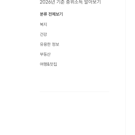
2026년 기준 중위소득 알아보기
분류 전체보기
복지
건강
유용한 정보
부동산
여행&맛집