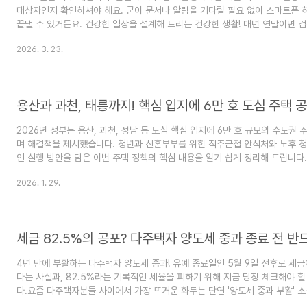
대상자인지 확인하셔야 해요. 굳이 문서나 알림을 기다릴 필요 없이 스마트폰 
끝낼 수 있거든요. 건강한 일상을 설계해 드리는 건강한 생활! 매년 연말이면 검
동동 구르는 분들을 너무 많이 봤어요. 국민건강보험공단은 2026년 일반건강
2026. 3. 23.
했습니다. 지금 이 글을 보시는 즉시 조회하고 예약까지 마쳐야 하는 이유, 설명
2026년 국가건강검진 대상자가 맞을까요? 결론부터 말씀드리면, 올해(2026
주인공입니다. 하지만 예외 사항도 있으니 아래 표를 꼭 확인해 보세요. 구분검
용산과 과천, 태릉까지! 핵심 입지에 6만 호 도심 주택 
2026년 정부는 용산, 과천, 성남 등 도심 핵심 입지에 6만 호 규모의 수도권
며 해결책을 제시했습니다. 청년과 신혼부부를 위한 직주근접 안식처와 노후 청
인 실행 방안을 담은 이번 주택 정책의 핵심 내용을 알기 쉽게 정리해 드립니다.
방안: 용산부터 과천까지 6만 호 대잔치!요즘 내 집 마련 꿈꾸는 청년들이나 
2026. 1. 29.
큰 고민이 "도대체 내가 살 수 있는 집은 어디에 있을까?" 하는 막막함 아닐까요
권 집값은 여전히 뜨거운 감자이고, 이사 갈 곳을 찾는 건 마치 모래사장에서 
가 많습니다. 하지만 이제 걱정은 조금 덜어두셔도 될 것 같아요! 정부가 국민들이
세금 82.5%의 공포? 다주택자 양도세 중과 종료 전 반
4년 만에 부활하는 다주택자 양도세 중과! 유예 종료일인 5월 9일 전후로 세금이
다는 사실과, 82.5%라는 기록적인 세율을 피하기 위해 지금 당장 체크해야 
다.요즘 다주택자분들 사이에서 가장 뜨거운 화두는 단연 '양도세 중과 부활' 소식
부터 매년 연장되어 왔던 유예 조치가 이번에는 정말 끝날 분위기거든요. 엊그