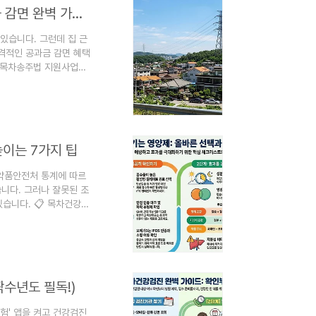
송주법 지원금 2026: 송전탑 변전소 인근 한전 전기요금 감면 완벽 가이드
있습니다. 그런데 집 근
격적인 공과금 감면 혜택
 목차송주법 지원사업이
 수 있나요?2026년
 정보를 찾고 계신 분들
게 정리했습니다. 특히
 등 혜택이 더욱 커졌습니
높이는 7가지 팁
의약품안전처 통계에 따르
니다. 그러나 잘못된 조
있습니다. 📋 목차건강을
을 확인해야 할까요?영양
는 것이 가장 좋을까요?
 것이 매우 중요합니다.
용 시간, 피해야 할 조
짝수년도 필독!)
보험' 앱을 켜고 건강검진