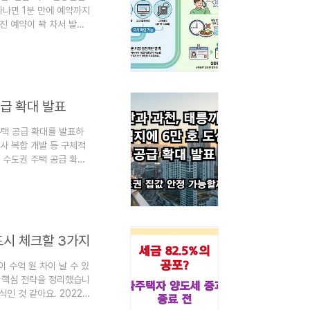
하나면 1분 만에 예약까지
진 예약이 꽉 차서 발을
검진 대상자를 이미 확정
해 드릴게요! 내가
년)는 짝수 연도 출생자가
진 대상 기준비고직..
공급 확대 발표
 주택 공급 확대를 발표하
사 복합 개발 등 구체적
 수도권 주택 공급 확대
신혼부부들 사이에서 가장
? 2026년 현재도 수도
바늘 찾기처럼 느껴질 때
 진짜 살고 ..
드시 체크할 3가지
 수억 원 차이 날 수 있
할 핵심 전략을 정리했습니
인 것 같아요. 2022년
제 이재명 대통령이 직접