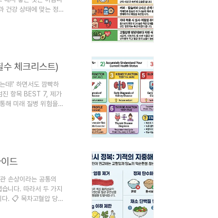
과 건강 상태에 맞는 정
권장량은 정확히 얼마일까
 섭취 시간과 주의사항은
질문 (FAQ) 이번 글에
25년 최신 영양소 섭..
 필수 체크리스트)
하는데!' 하면서도 깜빡하
 항목 BEST 7, 제가
 통해 미래 질병 위험을
 건강 상태를 정확히 파악
환들을 예방할 수 있습니
능 검사 (AST, ALT)
..
가이드
혈관 손상이라는 공통의
습니다. 따라서 두 가지
다. 📋 목차고혈압 당뇨
구성법은?고혈압과 당뇨
 있는 대안으로 꼽히는 것