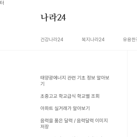
본문 바로가기
터
나라24
건강나라24
복지나라24
유용한
태양광에너지 관련 기초 정보 알아보
기
초중고교 학교급식 학교별 조회
아파트 실거래가 알아보기
음력을 품은 달력 / 음력달력 이미지
저장