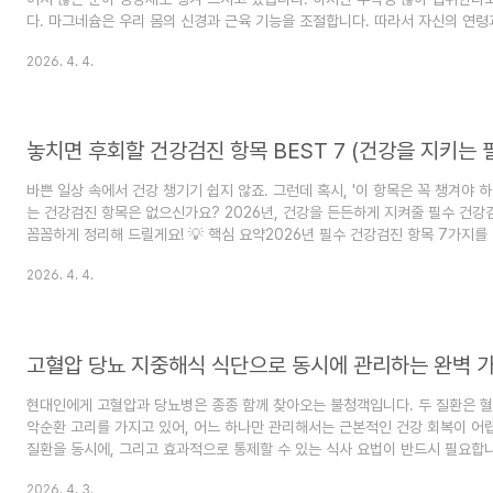
다. 마그네슘은 우리 몸의 신경과 근육 기능을 조절합니다. 따라서 자신의 연령
확한 섭취량을 아는 것이 매우 중요합니다. 📋 목차1. 성인의 마그네슘 하루 
2026. 4. 4.
요?2. 마그네슘 과다 복용 시 어떤 부작용이 발생할까요?3. 올바른 마그네슘
무엇일까요?4. 고혈압 환자에게 유익한 마그네슘 음식은 무엇일까요?자주 묻는 
서는 검색을 통해 신뢰할 수 있는 정보를 찾고 계신 분을 위해, 보건복지부의 20
놓치면 후회할 건강검진 항목 BEST 7 (건강을 지키는
바쁜 일상 속에서 건강 챙기기 쉽지 않죠. 그런데 혹시, '이 항목은 꼭 챙겨야 
는 건강검진 항목은 없으신가요? 2026년, 건강을 든든하게 지켜줄 필수 건강검진
꼼꼼하게 정리해 드릴게요! 💡 핵심 요약2026년 필수 건강검진 항목 7가지를
15% 이상 낮추세요.최신 건강 트렌드를 반영한 항목들로 구성되어, 현재 나의
2026. 4. 4.
할 수 있습니다.꼼꼼한 검진으로 조기 발견 시 치료 성공률이 90% 이상인 질
다. 검진 항목중점 확인 사항권장 주기일반 혈액 검사빈혈, 염증, 간 기능매년간 기
간 질환 조기 진단매년신장 기능 검사 (Cr, BUN)신장 질환 조기 진단매년고지혈
고혈압 당뇨 지중해식 식단으로 동시에 관리하는 완벽 
현대인에게 고혈압과 당뇨병은 종종 함께 찾아오는 불청객입니다. 두 질환은 
악순환 고리를 가지고 있어, 어느 하나만 관리해서는 근본적인 건강 회복이 어렵
질환을 동시에, 그리고 효과적으로 통제할 수 있는 식사 요법이 반드시 필요합니
지중해식 식단, 왜 필수적일까요?혈압과 혈당을 동시에 잡는 지중해식 식단 
2026. 4. 3.
관리를 극대화하는 식사 꿀팁은 무엇인가요?자주 묻는 질문 (FAQ) 가장 권위