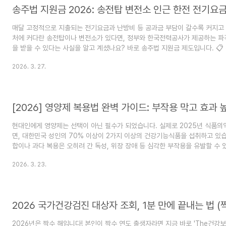
매달 고정적으로 지출되는 전기요금과 난방비 등 공과금 부담이 갈수록 커지고 
처에 커다란 송전탑이나 변전소가 있다면, 정부와 한국전력공사가 제공하는 파
을 받을 수 있다는 사실을 알고 계셨나요? 바로 송주법 지원금 제도입니다. 
란 무엇인가요?우리 집도 지원 대상에 포함될까요?어떤 혜택을 실질적으로 받을
2026. 3. 27.
기준 신청 방법은 어떻게 되나요?자주 묻는 질문 (FAQ) 신뢰할 수 있는 정확한
을 위해, 2026년 최신 기준이 반영된 신청 요건과 대상 조회 방법을 알기 쉽
2025년 법령 개정 및 예산 확충으로 지원 단가가 기존 대비 18.5% 상향되는
다. ..
[2026] 영양제 복용법 완벽 가이드: 부작용 막고 효과 
현대인에게 영양제는 선택이 아닌 필수가 되었습니다. 실제로 2025년 식품
면, 대한민국 성인의 70% 이상이 2가지 이상의 건강기능식품을 섭취하고 있습
합이나 과다 복용은 오히려 간 독성, 위장 장애 등 심각한 부작용을 유발할 수 
지키는 올바른 영양제 복용법, 왜 중요할까요?안전한 영양제 고르는 법, 무엇
2026. 3. 23.
제 조합, 같이 먹으면 안 되는 영양제는 무엇일까요?영양제 먹는 시간, 언제 먹
자주 묻는 질문 (FAQ) 따라서 본인에게 맞는 정확한 영양제 복용법을 숙지하는
이 글에서는 신뢰할 수 있는 정보를 찾고 계신 여러분을 위해, 성분 확인부터 복
합..
2026 국가건강검진 대상자 조회, 1분 만에 끝내는 법 (
2026년은 짝수 해입니다! 본인이 짝수 연도 출생자라면 지금 바로 'The건강