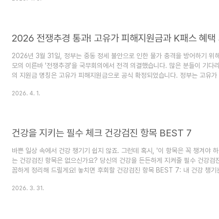
이 바로 지중해식 식단입니다. 이 글에서는 신뢰할 수 있는 2026년 대한당
바탕으로, 고혈압과 당뇨를 동시에 극복하기 위한 구체적인 지중해식 식단 구성
명확하게..
2026 전쟁추경 통과! 고유가 피해지원금과 K패스 혜택
2026년 3월 31일, 정부는 중동 정세 불안으로 인한 물가 충격을 방어하기 위해 
모의 이른바 '전쟁추경'을 국무회의에서 전격 의결했습니다. 많은 분들이 기다리
의 지원금 명칭은 고유가 피해지원금으로 공식 확정되었습니다. 정부는 고유가
의 생활비 부담을 실질적으로 덜어줄 계획입니다. 📋 목차왜 26조 원 규모의
2026. 4. 1.
요?고유가 피해지원금, 나는 얼마나 받을 수 있나요?언제, 어떤 방식으로 지
와 에너지 바우처 등 추가 혜택은 무엇이 있나요?자주 묻는 질문 (FAQ) 이번 
가 아니라, 물가 상승으로 타격을 입은 취약계층과 지방 경제를 핀셋으로 지원
니다..
건강을 지키는 필수 체크 건강검진 항목 BEST 7
바쁜 일상 속에서 건강 챙기기 쉽지 않죠. 그런데 혹시, '이 항목은 꼭 챙겨야 
는 건강검진 항목은 없으신가요? 당신의 건강을 든든하게 지켜줄 필수 건강검진 항
꼼하게 정리해 드릴게요! 놓치면 후회할 건강검진 항목 BEST 7: 내 건강 챙기
스포유국민건강보험공단에서 해주는 기본 검진, 이거 하나만으로는 왠지 불안하셨
2026. 3. 31.
꼼하게 챙길 수 있는 필수 건강검진 항목들을 솔직하게 알려드릴게요!box4you.
건강검진 항목 7가지를 통해 미래 질병 위험을 15% 이상 낮추세요.최신 건강
로 구성되어, 현재 나의 건강 상태를 정확히 파악할 수 있습니다.꼼꼼한 검진으로