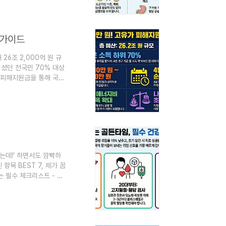
뇨병학회 최신 가이드라인을
법과 일상 속 실천 팁을
 가이드
26조 2,000억 원 규
셨던 전국민 70% 대상
 피해지원금을 통해 국민
 전쟁추경이 편성되었을까
급이 이루어지나요?K패스
추경은 단순한 현금 살포
하는 구조를 취하고 있습
하는데!' 하면서도 깜빡하
목 BEST 7, 제가 꼼
는 필수 체크리스트 - 박
죠? 내 몸을 좀 더 꼼
kr 💡 핵심 요약필수
 트렌드를 반영한 항목들
 조기 ..