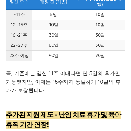
임신 주수
개정 전 (기존)
행)
~11주
5일
10일
12~15주
10일
10일
16~21주
30일
30일
22~27주
60일
60일
28주 이상
90일
90일
즉, 기존에는 임신 11주 이내라면 단 5일의 휴가만
가능했지만, 이제는 15주까지 동일하게 10일의 휴
가가 보장됩니다.
추가된 지원 제도 - 난임 치료 휴가 및 육아
휴직 기간 연장!