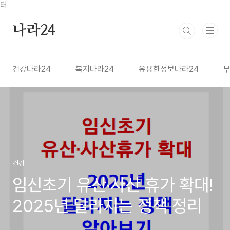
본문 바로가기
터
나라24
건강나라24
복지나라24
유용한정보나라24
부
건강
임신초기 유산·사산 휴가 확대!
2025년 달라지는 정책 정리