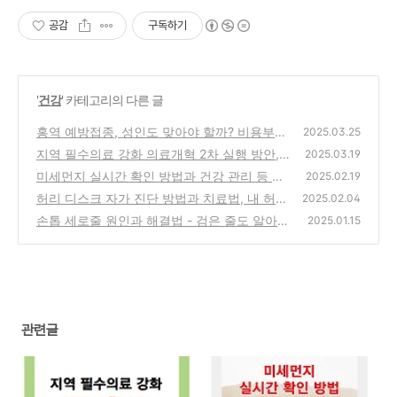
공감
구독하기
'
건강
' 카테고리의 다른 글
홍역 예방접종, 성인도 맞아야 할까? 비용부터
2025.03.25
증명서 발급까지 정리!
지역 필수의료 강화 의료개혁 2차 실행 방안,
(0)
2025.03.19
국민이 체감할 변화는?
미세먼지 실시간 확인 방법과 건강 관리 등 필
(0)
2025.02.19
수 정보 총정리
허리 디스크 자가 진단 방법과 치료법, 내 허리
(1)
2025.02.04
건강 지키는 법!
손톱 세로줄 원인과 해결법 - 검은 줄도 알아보
(2)
2025.01.15
기
(1)
관련글