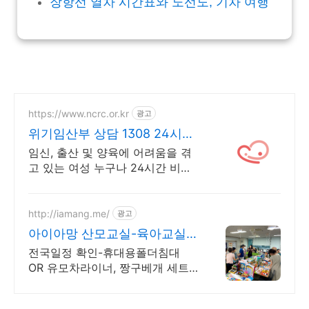
장항선 열차 시간표와 노선도, 기차 여행
https://www.ncrc.or.kr
광고
위기임산부 상담 1308 24시간
비밀상담
임신, 출산 및 양육에 어려움을 겪
고 있는 여성 누구나 24시간 비밀
상담 지원
http://iamang.me/
광고
아이아망 산모교실-육아교실 7
월산모교실, 전국산모교실
전국일정 확인-휴대용폴더침대
OR 유모차라이너, 짱구베개 세트
증정!