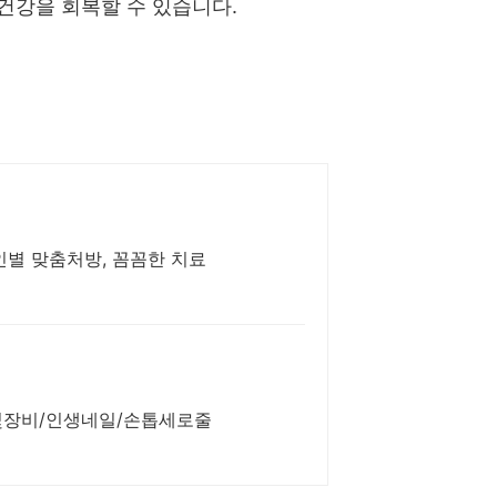
건강을 회복할 수 있습니다.
인별 맞춤처방, 꼼꼼한 치료
드및장비/인생네일/손톱세로줄