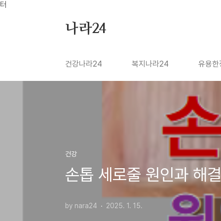
본문 바로가기
터
나라24
건강나라24
복지나라24
유용한
건강
손톱 세로줄 원인과 해결
by nara24
2025. 1. 15.