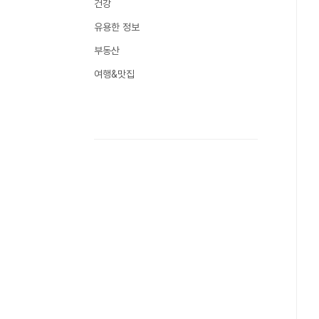
건강
유용한 정보
부동산
여행&맛집